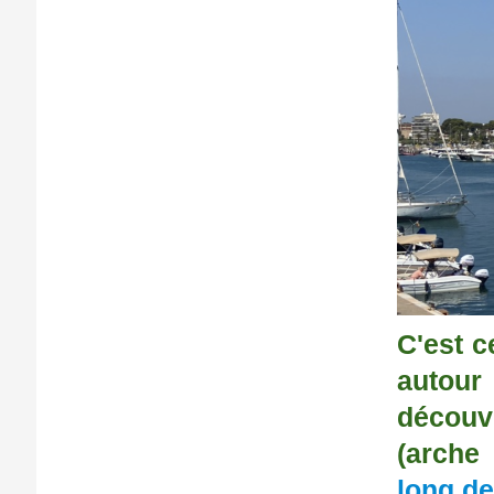
C'est c
autou
découv
(arche
long des