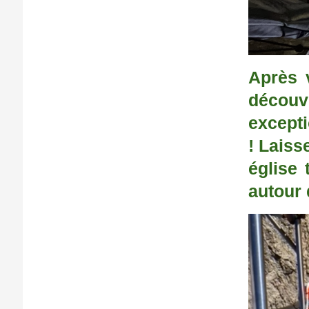
Après 
décou
excepti
! Laiss
église 
autour 