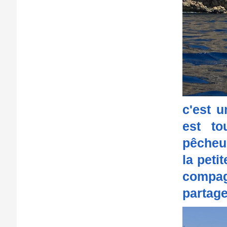
c'est u
est to
pêcheur
la peti
compag
partage