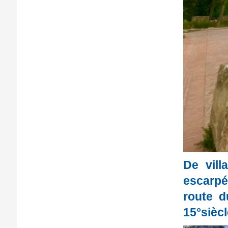
De vill
escarpé
route d
15°sièc